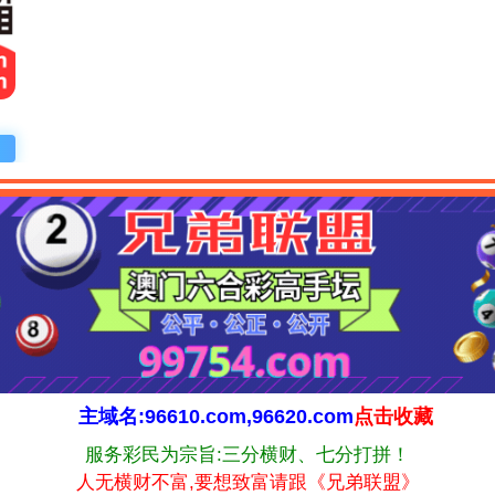
主域名:96610.com,96620.com
点击收藏
服务彩民为宗旨:三分横财、七分打拼！
人无横财不富,要想致富请跟《兄弟联盟》