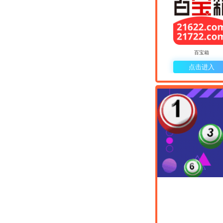
百宝箱
点击进入