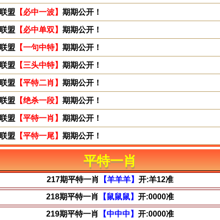
弟联盟
【必中一波】
期期公开！
弟联盟
【必中单双】
期期公开！
弟联盟
【一句中特】
期期公开！
弟联盟
【三头中特】
期期公开！
弟联盟
【平特二肖】
期期公开！
弟联盟
【绝杀一段】
期期公开！
弟联盟
【平特一肖】
期期公开！
弟联盟
【平特一尾】
期期公开！
平特一肖
217期平特一肖
【羊羊羊】
开:羊12准
218期平特一肖
【鼠鼠鼠】
开:0000准
219期平特一肖
【中中中】
开:0000准