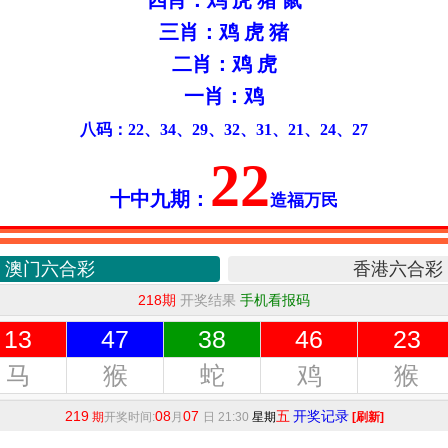
四肖：鸡 虎 猪 鼠
三肖：鸡 虎 猪
二肖：鸡 虎
一肖：鸡
八码：22、34、29、32、31、21、24、27
22
十中九期：
造福万民