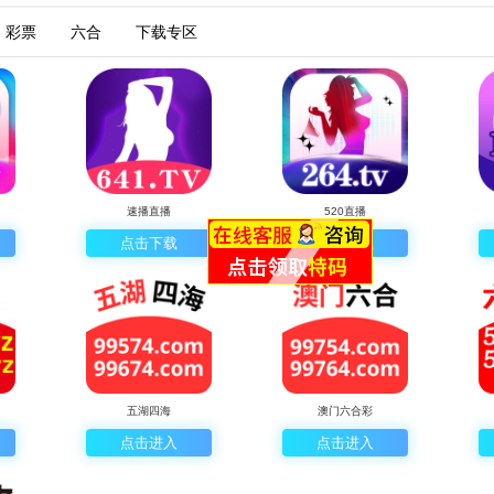
彩票
六合
下载专区
速播直播
520直播
点击下载
点击下载
五湖四海
澳门六合彩
点击进入
点击进入