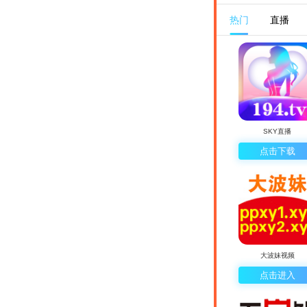
热门
直播
SKY直播
点击下载
大波妹视频
点击进入