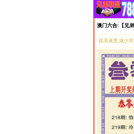
澳门六合:【兄
提高速度,减少